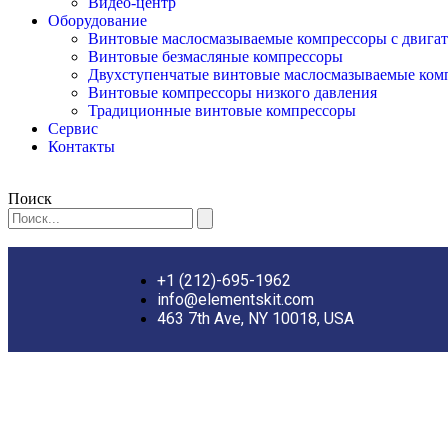
Видео-центр
Оборудование
Винтовые маслосмазываемые компрессоры с двигат
Винтовые безмасляные компрессоры
Двухступенчатые винтовые маслосмазываемые ком
Винтовые компрессоры низкого давления
Традиционные винтовые компрессоры
Сервис
Контакты
Поиск
+1 (212)-695-1962
info@elementskit.com
463 7th Ave, NY 10018, USA