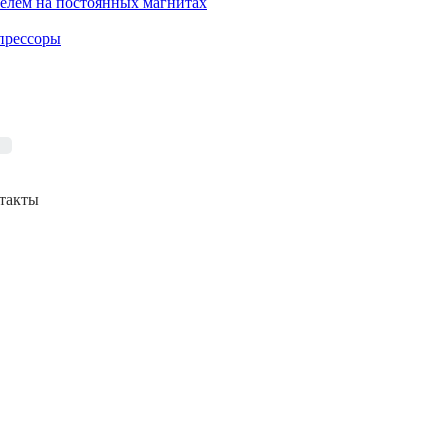
елем на постоянных магнитах
прессоры
такты